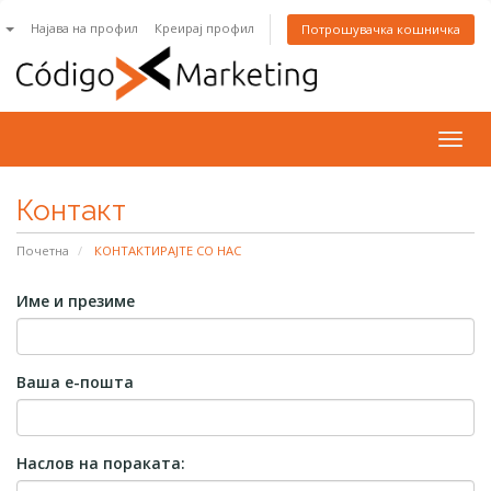
n
Најава на профил
Креирај профил
Потрошувачка кошничка
Togg
navig
Контакт
Почетна
КОНТАКТИРАЈТЕ СО НАС
Име и презиме
Ваша е-пошта
Наслов на пораката: