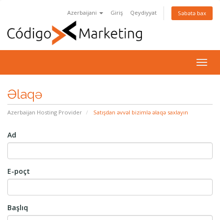
Azerbaijani
Giriş
Qeydiyyat
Səbətə bax
Naviq
keçid
Əlaqə
Azerbaijan Hosting Provider
Satışdan əvvəl bizimlə əlaqə saxlayın
Ad
E-poçt
Başlıq