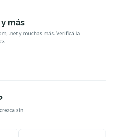
 y más
com, .net y muchas más. Verificá la
os.
?
crezca sin