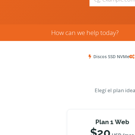
How can we help today?
Discos SSD NVMe
Elegí el plan ide
Plan 1 Web
$20