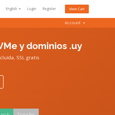
English
Login
Register
View Cart
Account
VMe y dominios .uy
cluida, SSL gratis