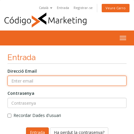
Català
Entrada
Registrar-se
Veure Carro
Togg
navig
Entrada
Direcció Email
Contrasenya
Recordar Dades d'usuari
Ha perdut la contrasenya?