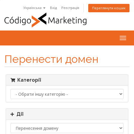
Українська
Вхід
Реєстрація
Переглянути кошик
Togg
navig
Перенести домен
Категорії
Дії