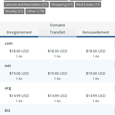
Leisure and Recreation (27)
Shopping (51)
Real Estate (17)
Novelty (31)
Other (179)
Domaine
Enregistrement
Transfert
Renouvellement
.com
$18.00 USD
$18.00 USD
$18.00 USD
1 An
1 An
1 An
.net
$19.00 USD
$19.00 USD
$19.00 USD
1 An
1 An
1 An
.org
$14.99 USD
$14.99 USD
$14.99 USD
1 An
1 An
1 An
.biz